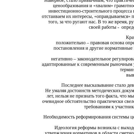
Наверное, стало привычным, что практиче
ценообразования и «хвалим» грамотное
инвестиционно-строительного процесса в
отстаиваем их интересы, «оправдываемся» 
того, за что ругают нас. В то же время,
своей работы - опред
Кра
положительно – правовая основа опр
постановления и другие нормативные
негативно – законодательное регулиро
адаптированные к современным рыночным усл
термин
выв
Последнее высказывание стало дев
Не умаляя достоинств методических докум
лет, нельзя не признать того факта, чт
очевидное обстоятельство практически све
требованиям к участни
Необходимость реформирования системы це
Идеология реформы возникла с выходо
утверждения нормативов в области сметно