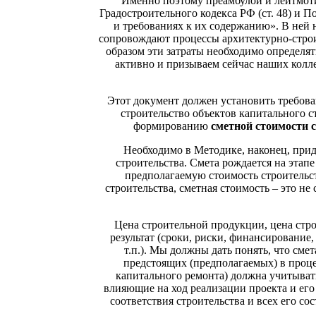
Именно поэтому преамбулой и лейтмотив
Градостроительного кодекса РФ (ст. 48) и 
и требованиях к их содержанию». В ней 
сопровождают процессы архитектурно-строит
образом эти затраты необходимо определя
активно и призываем сейчас наших колле
Этот документ должен установить требов
строительство объектов капитального с
формированию
сметной стоимости 
Необходимо в Методике, наконец, прид
строительства. Смета рождается на этап
предполагаемую стоимость строительст
строительства, сметная стоимость – это не 
Цена строительной продукции, цена стр
результат (сроки, риски, финансирование
т.п.). Мы должны дать понять, что сме
предстоящих (предполагаемых) в проце
капитального ремонта) должна учитыват
влияющие на ход реализации проекта и его
соответствия строительства и всех его с