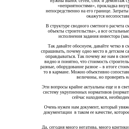
нужны вынос сетей, снос и демонтаж с
«неприятностями», прокладка внут
непосредственно на его границе. Затраты
окажутся несопостав
В структуре сводного сметного расчета с
объекты строительства», а все остальны
исполнения задания инвестора (за
Так давайте обоснуем, давайте четко в с
спрашивать, почему одно место в детском сад
оправдываться. Так почему же нам в свое
видно и понятно, что стоимость строитель
разные, оборудование разное – в итоге стоимо
то в кармане. Можно объективно сопостав
величины, но проверять на
Эти вопросы крайне актуальны еще и в св
систему укрупненных нормативов (нормати
сейчас находимся, необходи
Очень нужен нам документ, который увяже
документации в таком ее качестве, которое
Да, сегодня много негатива, много критики