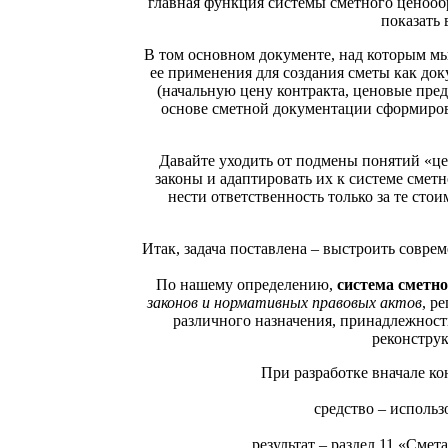
главная функция системы сметного ценообр
показать 
В том основном документе, над которым мы
ее применения для создания сметы как док
(начальную цену контракта, ценовые пре
основе сметной документации сформиров
Давайте уходить от подмены понятий «це
законы и адаптировать их к системе смет
нести ответственность только за те сто
Итак, задача поставлена – выстроить совр
По нашему определению,
система сметно
законов и нормативных правовых актов
, р
различного назначения, принадлежност
реконструк
При разработке вначале к
средство – исполь
результат – раздел 11 «Сме