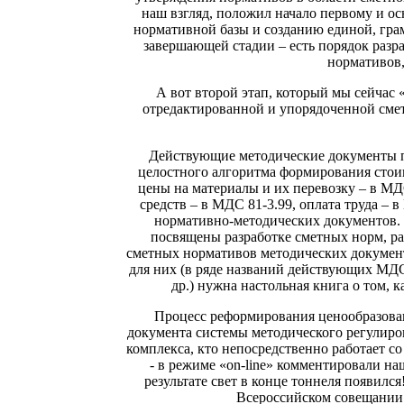
наш взгляд, положил начало первому и о
нормативной базы и созданию единой, гра
завершающей стадии – есть порядок разр
нормативов,
А вот второй этап, который мы сейчас
отредактированной и упорядоченной смет
Действующие методические документы по
целостного алгоритма формирования стоим
цены на материалы и их перевозку – в М
средств – в МДС 81-3.99, оплата труда – 
нормативно-методических документов. 
посвящены разработке сметных норм, ра
сметных нормативов методических документ
для них (в ряде названий действующих МДС 
др.) нужна настольная книга о том, к
Процесс реформирования ценообразован
документа системы методического регулиро
комплекса, кто непосредственно работает с
- в режиме «on-line» комментировали н
результате свет в конце тоннеля появил
Всероссийском совещании 