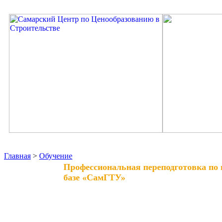
Главная
>
Обучение
Профессиональная переподготовк
базе «СамГТУ»
Контактные лица:
Мамаева Ольга Анатольевна
Башкирова Елена Александровна
443110, г. Самара, ул. Ново-Садовая, 18, 1 этаж (вход со
стороны ул. Осипенко)