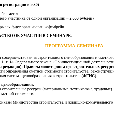
ло регистрации в 9.30)
облагается
щего участника от одной организации –
2 000 рублей
)
рывах будет организован кофе-брейк.
СТВО ОБ УЧАСТИИ В СЕМИНАРЕ
.
ПРОГРАММА СЕМИНАРА
 совершенствования строительного ценообразования и сметног
 11 и 14 Федерального закона «Об инвестиционной деятельност
я редакция); Правила
мониторинга
цен строительных ресурс
сти определения сметной стоимости строительства, реконструкц
ная система ценообразования в строительстве
(ФГИС)
.
 ценообразования.
строительные ресурсы (материальные, технические, трудовые).
сметной стоимости.
иказы Министерства строительства и жилищно-коммунального х